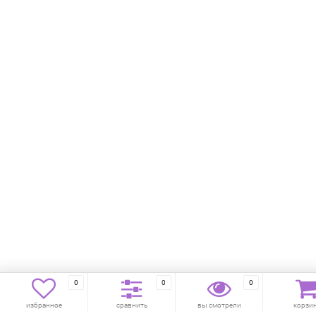
0
0
0
избранное
сравнить
вы смотрели
корзи