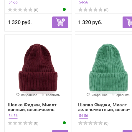
весна-...
54-56
54-56
(0)
(0)
1 320 руб.
1 320 руб.
избранное
сравнить
избранное
сравнить
Шапка Фиджи, Миалт
Шапка Фиджи, Миалт
винный, весна-осень
зелено-мятный, весна-
осень
54-56
54-56
(0)
(0)