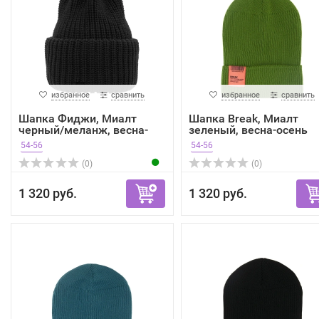
избранное
сравнить
избранное
сравнить
Шапка Фиджи, Миалт
Шапка Break, Миалт
черный/меланж, весна-
зеленый, весна-осень
осень
54-56
54-56
(0)
(0)
1 320 руб.
1 320 руб.