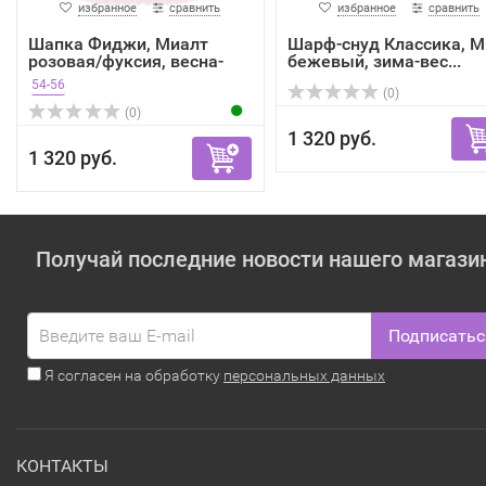
избранное
сравнить
избранное
сравнить
Шапка Фиджи, Миалт
Шарф-снуд Классика, Mi
розовая/фуксия, весна-
бежевый, зима-вес...
осень
54-56
(0)
(0)
1 320 руб.
1 320 руб.
Получай последние новости нашего магази
Подписатьс
Я согласен на обработку
персональных данных
КОНТАКТЫ