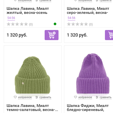
избранное
сравнить
избранное
сравнить
Шапка Лавина, Миалт
Шапка Лавина, Миалт
желтый, весна-осень
серо-зеленый, весна-
осень
54-56
54-56
(0)
(0)
1 320 руб.
1 320 руб.
избранное
сравнить
избранное
сравнить
Шапка Лавина, Миалт
Шапка Фиджи, Миалт
темно-салатовый, весна-...
бледно-сиреневый,