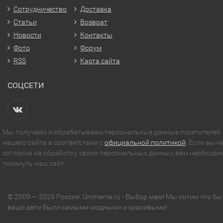
Сотрудничество
Доставка
Статьи
Возврат
Новости
Контакты
Фото
Форум
RSS
Карта сайта
СОЦСЕТИ
Мы получаем и обрабатываем персональные данные посетителей
нашего сайта в соответствии с
официальной политикой
. Если вы н
согласия на обработку своих персональных данных,вам необходи
покинуть наш сайт.
© 2009 — 2026 Россия. Unimama.ru - Выбор мам! Мы хотим что бы
ваши дети были самыми модными и красивыми!