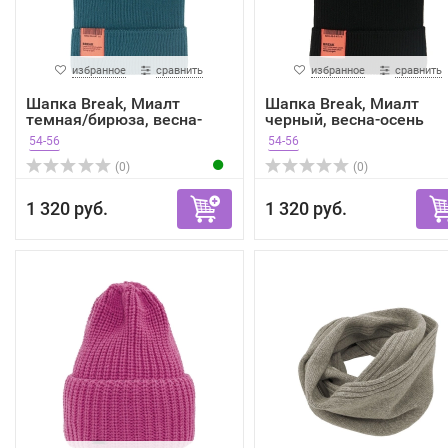
избранное
сравнить
избранное
сравнить
Шапка Break, Миалт
Шапка Break, Миалт
темная/бирюза, весна-
черный, весна-осень
осень
54-56
54-56
(0)
(0)
1 320 руб.
1 320 руб.