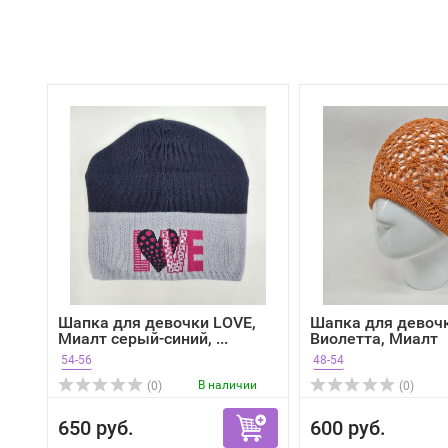
Шапка для девочки LOVE,
Шапка для девоч
Миалт серый-синий, ...
Виолетта, Миалт
оранжевый
54-56
48-54
В наличии
(0)
(0)
650 руб.
600 руб.