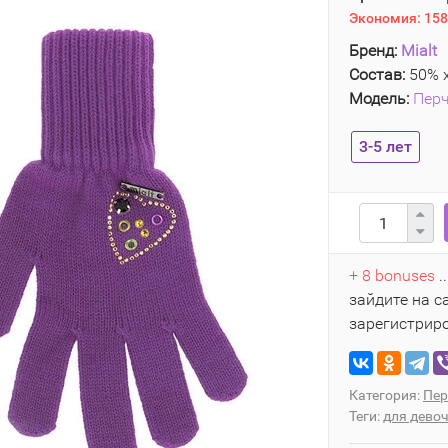
Экономия:
158
Бренд:
Mialt
Состав:
50% х
Модель:
Перч
3-5 лет
+ 8 bonuses
.
зайдите на с
зарегистрир
Категория:
Пер
Теги:
для дево