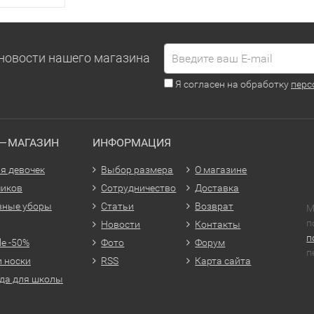
новости нашего магазина
Я согласен на обработку
перс
Т—МАГАЗИН
ИНФОРМАЦИЯ
я девочек
Выбор размера
О магазине
чиков
Сотрудничество
Доставка
вные уборы
Статьи
Возврат
М
п
Новости
Контакты
п
le -50%
Фото
Форум
п
и носки
RSS
Карта сайта
да для школы