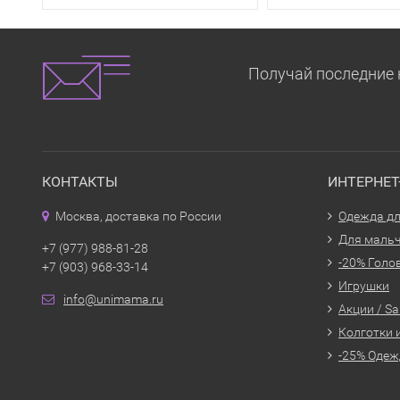
Получай последние 
КОНТАКТЫ
ИНТЕРНЕ
Москва, доставка по России
Одежда дл
Для маль
+7 (977) 988-81-28
-20% Голо
+7 (903) 968-33-14
Игрушки
info@unimama.ru
Акции / Sa
Колготки 
-25% Одеж