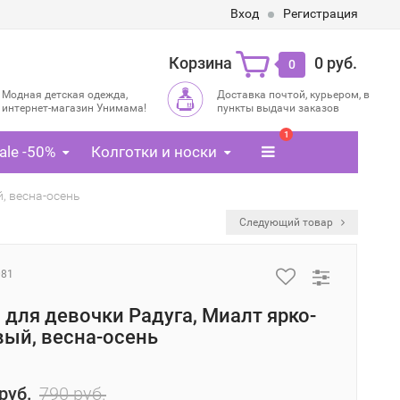
Вход
Регистрация
Корзина
0 руб.
0
Модная детская одежда,
Доставка почтой, курьером, в
интернет-магазин Унимама!
пункты выдачи заказов
1
ale -50%
Колготки и носки
, весна-осень
Следующий товар
081
 для девочки Радуга, Миалт ярко-
ый, весна-осень
руб.
790 руб.