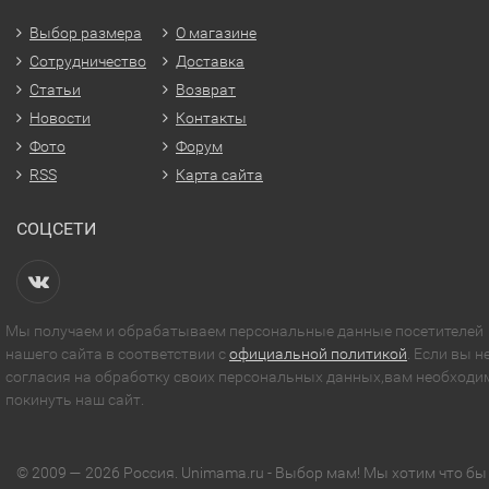
Выбор размера
О магазине
Сотрудничество
Доставка
Статьи
Возврат
Новости
Контакты
Фото
Форум
RSS
Карта сайта
СОЦСЕТИ
Мы получаем и обрабатываем персональные данные посетителей
нашего сайта в соответствии с
официальной политикой
. Если вы н
согласия на обработку своих персональных данных,вам необходи
покинуть наш сайт.
© 2009 — 2026 Россия. Unimama.ru - Выбор мам! Мы хотим что бы