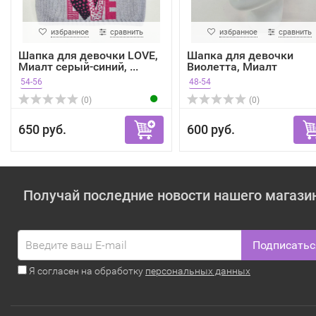
избранное
сравнить
избранное
сравнить
Шапка для девочки LOVE,
Шапка для девочки
Миалт серый-синий, ...
Виолетта, Миалт
оранжевый
54-56
48-54
(0)
(0)
650 руб.
600 руб.
Получай последние новости нашего магази
Подписатьс
Я согласен на обработку
персональных данных