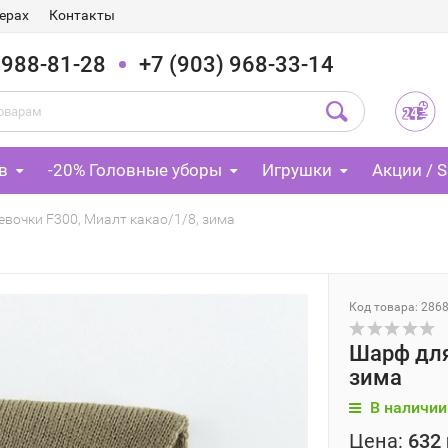
ерах
Контакты
 988-81-28
+7 (903) 968-33-14
в
-20% Головные уборы
Игрушки
Акции / S
вочки F300, Миалт какао/1/8, зима
Код товара: 286
Шарф для
зима
В наличии
Цена:
632 