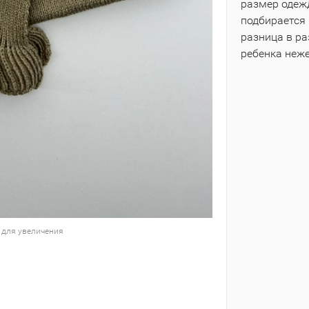
размер одежд
подбирается 
разница в р
ребенка неж
 для увеличения