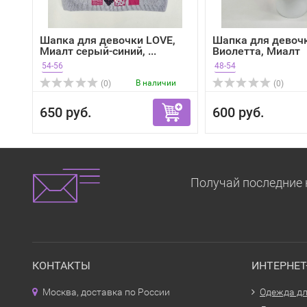
Шапка для девочки LOVE,
Шапка для девоч
Миалт серый-синий, ...
Виолетта, Миалт
оранжевый
54-56
48-54
В наличии
(0)
(0)
650 руб.
600 руб.
Получай последние 
КОНТАКТЫ
ИНТЕРНЕ
Москва, доставка по России
Одежда дл