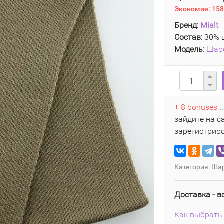
Экономия:
158
Бренд:
Mialt
Состав:
30% 
Модель:
Шар
+ 8 bonuses
.
зайдите на с
зарегистрир
Категория:
Ша
Доставка - в
Как выбрать 