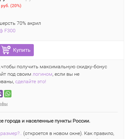
 руб.
(
20%
)
шерсть 70% акрил
ф F300
Купить
..чтобы получить максимальную скидку-бонус
айт под своим
логином
, если вы не
ованы,
сделайте это!
рфы
се города и населенные пункты России.
размер?..
(откроется в новом окне). Как правило,