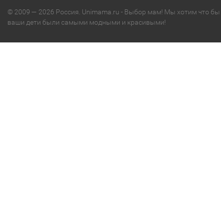
© 2009 — 2026 Россия. Unimama.ru - Выбор мам! Мы хотим что бы
ваши дети были самыми модными и красивыми!