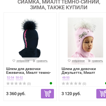
СИАМКА, МИАЛТ ТЕМНО-СИНИЙ,
ЗИМА, ТАКЖЕ КУПИЛИ
избранное
сравнить
избранное
сравнить
Шлем для девочки
Шлем для девочки
Ежевичка, Миалт темно-
Джульетта, Миалт
сини...
светло-ро...
52-54
50-52
48-50
(0)
(0)
3 360 руб.
3 120 руб.