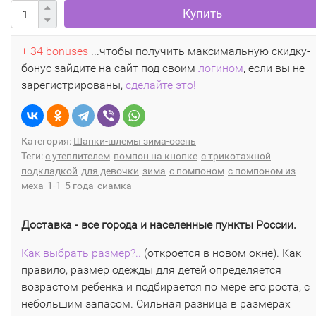
Купить
+ 34 bonuses
...чтобы получить максимальную скидку-
бонус зайдите на сайт под своим
логином
, если вы не
зарегистрированы,
сделайте это!
Категория:
Шапки-шлемы зима-осень
Теги:
с утеплителем
помпон на кнопке
с трикотажной
подкладкой
для девочки
зима
с помпоном
с помпоном из
меха
1-1
5 года
сиамка
Доставка - все города и населенные пункты России.
Как выбрать размер?..
(откроется в новом окне). Как
правило, размер одежды для детей определяется
возрастом ребенка и подбирается по мере его роста, с
небольшим запасом. Сильная разница в размерах