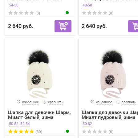
кори...
зима
54-56
48-50
(0)
(0)
2 640 руб.
2 640 руб.
избранное
сравнить
избранное
сравнить
Шапка для девочки Шарм,
Шапка для девочки Ша
Миалт белый, зима
Миалт пудровый, зима
50-52
52-54
50-52
(30)
(0)