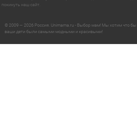
покинуть наш сайт.
© 2009 — 2026 Россия. Unimama.ru - Выбор мам! Мы хотим что бы
ваши дети были самыми модными и красивыми!