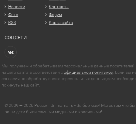
Новости
Контакты
Фото
Форум
RSS
Карта сайта
СОЦСЕТИ
Мы получаем и обрабатываем персональные данные посетителей
нашего сайта в соответствии с
официальной политикой
. Если вы н
согласия на обработку своих персональных данных,вам необходи
покинуть наш сайт.
© 2009 — 2026 Россия. Unimama.ru - Выбор мам! Мы хотим что бы
ваши дети были самыми модными и красивыми!