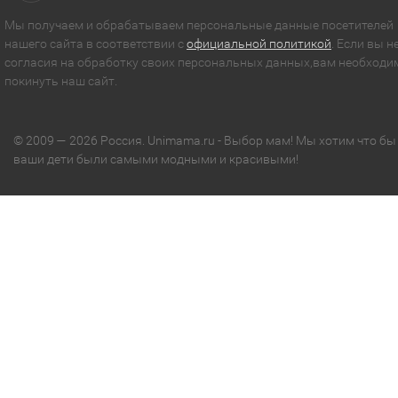
Мы получаем и обрабатываем персональные данные посетителей
нашего сайта в соответствии с
официальной политикой
. Если вы н
согласия на обработку своих персональных данных,вам необходи
покинуть наш сайт.
© 2009 — 2026 Россия. Unimama.ru - Выбор мам! Мы хотим что бы
ваши дети были самыми модными и красивыми!