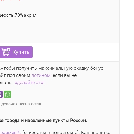
ерсть,70%акрил
Купить
..чтобы получить максимальную скидку-бонус
айт под своим
логином
, если вы не
ованы,
сделайте это!
 девочек весна-осень
се города и населенные пункты России.
размер?..
(откроется в новом окне). Как правило,