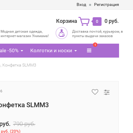
Вход
Регистрация
Корзина
0 руб.
0
Модная детская одежда,
Доставка почтой, курьером, в
интернет-магазин Унимама!
пункты выдачи заказов
1
ale -50%
Колготки и носки
, Конфетка SLMM3
46
Конфетка SLMM3
руб.
790 руб.
 руб.
(
20%
)