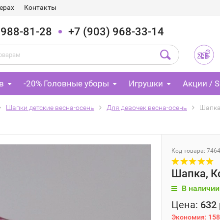
ерах
Контакты
 988-81-28
+7 (903) 968-33-14
в
-20% Головные уборы
Игрушки
Акции / S
Шапки детские весна-осень
Для девочек весна-осень
Шапка
Код товара: 746
Шапка, 
В наличии
Цена:
632 
Экономия:
158