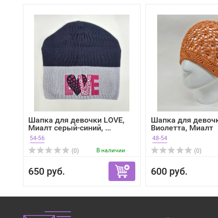
Шапка для девочки LOVE,
Шапка для девоч
Миалт серый-синий, ...
Виолетта, Миалт
оранжевый
54-56
48-54
В наличии
(0)
(0)
650 руб.
600 руб.