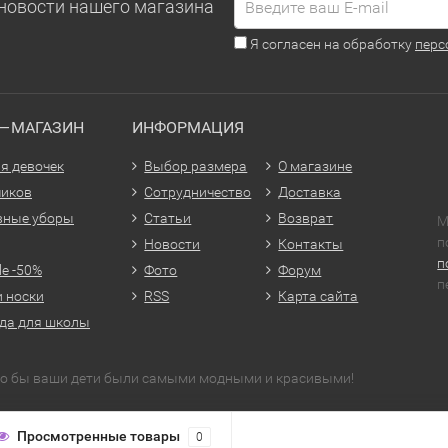
новости нашего магазина
Я согласен на обработку
перс
Т—МАГАЗИН
ИНФОРМАЦИЯ
я девочек
Выбор размера
О магазине
чиков
Сотрудничество
Доставка
вные уборы
Статьи
Возврат
М
п
Новости
Контакты
п
le -50%
Фото
Форум
п
и носки
RSS
Карта сайта
да для школы
что бы ваши дети были самыми модными и красивыми!
Просмотренные товары
0