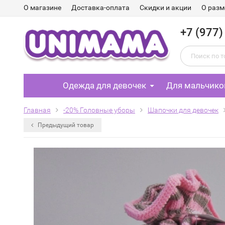
О магазине
Доставка-оплата
Скидки и акции
О разм
+7 (977)
Одежда для девочек
Для мальчико
Главная
-20% Головные уборы
Шапочки для девочек
Предыдущий товар