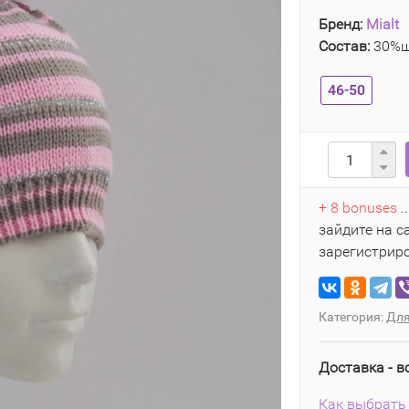
Бренд:
Mialt
Состав:
30%ш
46-50
+ 8 bonuses
.
зайдите на с
зарегистрир
Категория:
Для
Доставка - в
Как выбрать 