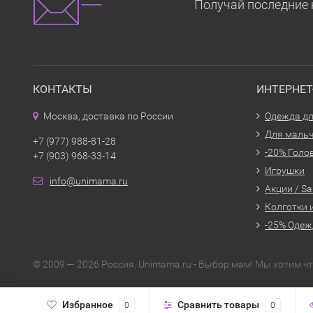
Получай последние 
КОНТАКТЫ
ИНТЕРНЕ
Москва, доставка по России
Одежда дл
Для маль
+7 (977) 988-81-28
-20% Голо
+7 (903) 968-33-14
Игрушки
info@unimama.ru
Акции / Sa
Колготки 
-25% Одеж
© 2009 — 2026 Россия. Unimama.ru - Выбор мам! Мы хотим 
Избранное
Сравнить товары
0
0