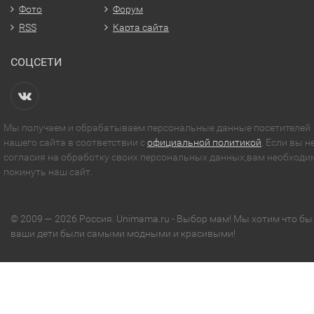
Фото
Форум
RSS
Карта сайта
СОЦСЕТИ
Мы получаем и обрабатываем персональные данные посетителей
нашего сайта в соответствии с
официальной политикой
. Если вы н
согласия на обработку своих персональных данных,вам необходи
покинуть наш сайт.
© 2009 — 2026 Россия. Unimama.ru - Выбор мам! Мы хотим что бы
ваши дети были самыми модными и красивыми!