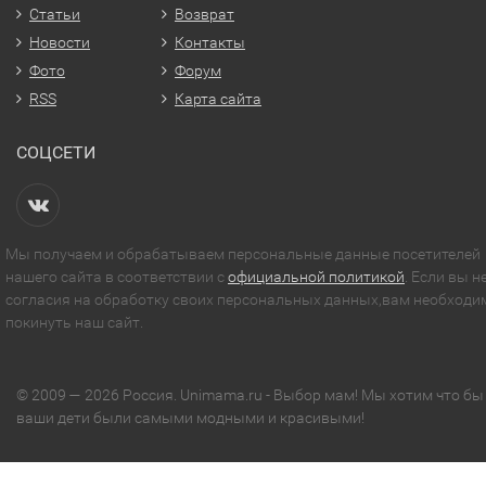
Статьи
Возврат
Новости
Контакты
Фото
Форум
RSS
Карта сайта
СОЦСЕТИ
Мы получаем и обрабатываем персональные данные посетителей
нашего сайта в соответствии с
официальной политикой
. Если вы н
согласия на обработку своих персональных данных,вам необходи
покинуть наш сайт.
© 2009 — 2026 Россия. Unimama.ru - Выбор мам! Мы хотим что бы
ваши дети были самыми модными и красивыми!