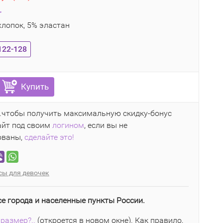
r
лопок, 5% эластан
122-128
Купить
..чтобы получить максимальную скидку-бонус
айт под своим
логином
, если вы не
ованы,
сделайте это!
сы для девочек
се города и населенные пункты России.
размер?..
(откроется в новом окне). Как правило,