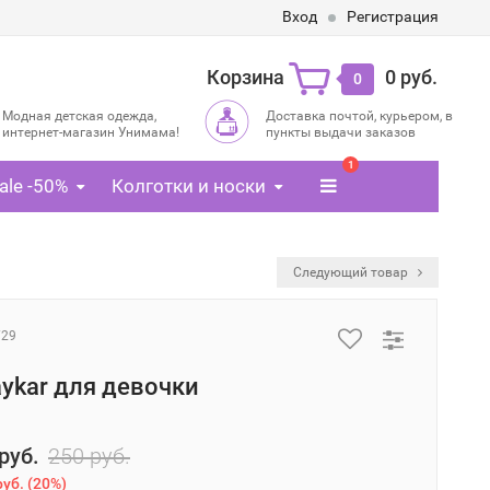
Вход
Регистрация
Корзина
0 руб.
0
Модная детская одежда,
Доставка почтой, курьером, в
интернет-магазин Унимама!
пункты выдачи заказов
1
ale -50%
Колготки и носки
Следующий товар
729
aykar для девочки
руб.
250 руб.
руб.
(
20%
)