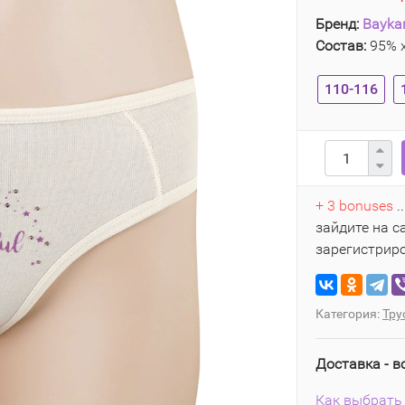
Бренд:
Bayka
Состав:
95% х
110-116
+ 3 bonuses
.
зайдите на с
зарегистрир
Категория:
Тру
Доставка - в
Как выбрать 