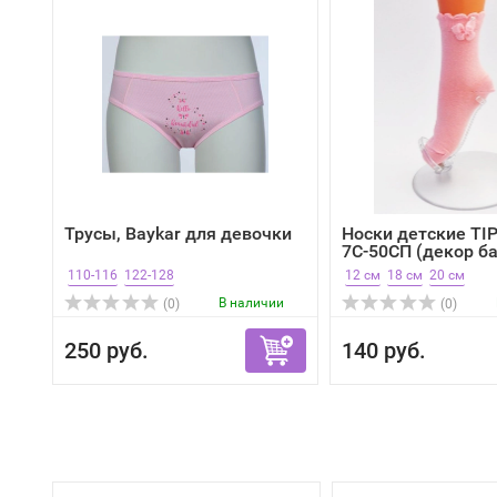
Трусы, Baykar для девочки
Носки детские TI
7С-50СП (декор б
110-116
122-128
12 см
18 см
20 см
В наличии
(0)
(0)
250 руб.
140 руб.