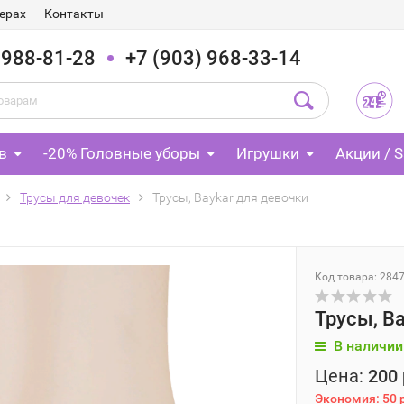
ерах
Контакты
 988-81-28
+7 (903) 968-33-14
в
-20% Головные уборы
Игрушки
Акции / S
Трусы для девочек
Трусы, Baykar для девочки
Код товара: 284
Трусы, B
В наличии
Цена:
200 
Экономия:
50 