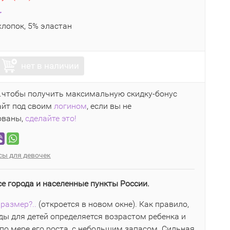
r
лопок, 5% эластан
нет в наличии
..чтобы получить максимальную скидку-бонус
айт под своим
логином
, если вы не
ованы,
сделайте это!
сы для девочек
се города и населенные пункты России.
размер?..
(откроется в новом окне). Как правило,
ы для детей определяется возрастом ребенка и
по мере его роста, с небольшим запасом. Сильная