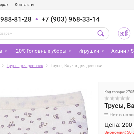
ерах
Контакты
 988-81-28
+7 (903) 968-33-14
в
-20% Головные уборы
Игрушки
Акции / S
Трусы для девочек
Трусы, Baykar для девочки
Код товара: 270
Трусы, B
Нет в нал
Цена:
200 
Экономия:
50 