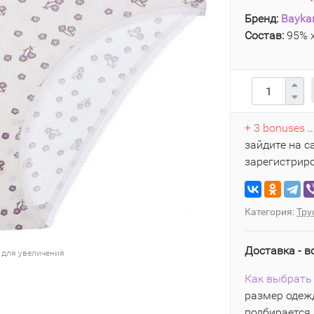
Бренд:
Bayka
Состав:
95% х
+ 3 bonuses
.
зайдите на с
зарегистрир
Категория:
Тру
Доставка - в
 для увеличения
Как выбрать 
размер одежд
подбирается 