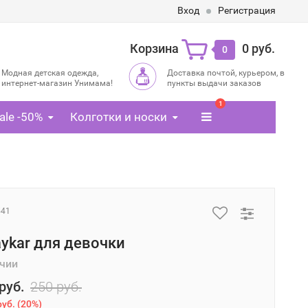
Вход
Регистрация
Корзина
0 руб.
0
Модная детская одежда,
Доставка почтой, курьером, в
интернет-магазин Унимама!
пункты выдачи заказов
1
ale -50%
Колготки и носки
541
aykar для девочки
ичии
руб.
250 руб.
руб.
(
20%
)