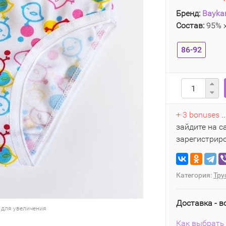
Бренд:
Bayka
Состав:
95% х
86-92
+ 3 bonuses
.
зайдите на с
зарегистрир
Категория:
Тру
Доставка - в
 для увеличения
Как выбрать 