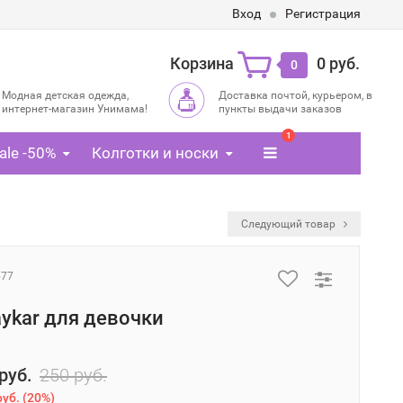
Вход
Регистрация
Корзина
0 руб.
0
Модная детская одежда,
Доставка почтой, курьером, в
интернет-магазин Унимама!
пункты выдачи заказов
1
ale -50%
Колготки и носки
Следующий товар
577
aykar для девочки
руб.
250 руб.
руб.
(
20%
)