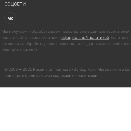
СОЦСЕТИ
Мы получаем и обрабатываем персональные данные посетителей
нашего сайта в соответствии с
официальной политикой
. Если вы н
согласия на обработку своих персональных данных,вам необходи
покинуть наш сайт.
© 2009 — 2026 Россия. Unimama.ru - Выбор мам! Мы хотим что бы
ваши дети были самыми модными и красивыми!