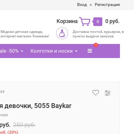
Вход
Регистрация
Корзина
0 руб.
0
Модная детская одежда,
Доставка почтой, курьером, в
интернет-магазин Унимама!
пункты выдачи заказов
1
ale -50%
Колготки и носки
369
я девочки, 5055 Baykar
ичии
руб.
250 руб.
руб.
(
20%
)