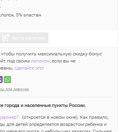
r
лопок, 5% эластан
нет в наличии
..чтобы получить максимальную скидку-бонус
айт под своим
логином
, если вы не
ованы,
сделайте это!
сы для девочек
се города и населенные пункты России.
размер?..
(откроется в новом окне). Как правило,
ы для детей определяется возрастом ребенка и
по мере его роста, с небольшим запасом. Сильная