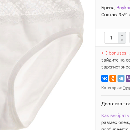
Бренд:
Bayka
Состав:
95% х
+ 3 bonuses
.
зайдите на с
зарегистрир
Категория:
Тру
Доставка - в
Как выбрать 
размер одежд
подбирается 