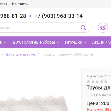
ерах
Контакты
 988-81-28
+7 (903) 968-33-14
в
-20% Головные уборы
Игрушки
Акции / S
Трусы для девочек
Трусы для девочки, 5055 Baykar
Код товара: 270
Трусы дл
Нет в нал
Цена:
200 
Экономия:
50 