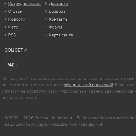
Сотрудничество
Доставка
Статьи
Возврат
Новости
Контакты
Фото
Форум
RSS
Карта сайта
СОЦСЕТИ
Мы получаем и обрабатываем персональные данные посетителей
нашего сайта в соответствии с
официальной политикой
. Если вы н
согласия на обработку своих персональных данных,вам необходи
покинуть наш сайт.
© 2009 — 2026 Россия. Unimama.ru - Выбор мам! Мы хотим что бы
ваши дети были самыми модными и красивыми!