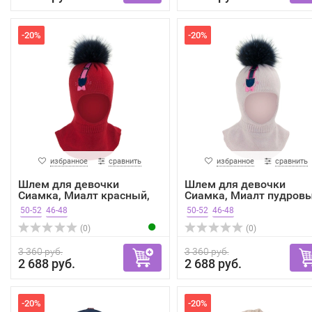
-20%
-20%
избранное
сравнить
избранное
сравнить
Шлем для девочки
Шлем для девочки
Сиамка, Миалт красный,
Сиамка, Миалт пудровы
зима
зима
50-52
46-48
50-52
46-48
(0)
(0)
3 360 руб.
3 360 руб.
2 688 руб.
2 688 руб.
-20%
-20%