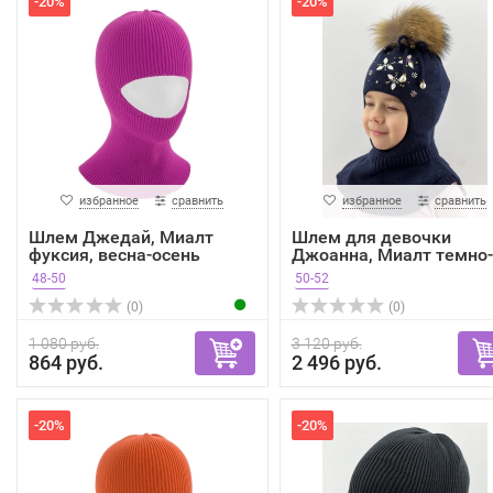
-20%
-20%
избранное
сравнить
избранное
сравнить
Шлем Джедай, Миалт
Шлем для девочки
фуксия, весна-осень
Джоанна, Миалт темно-
синий...
48-50
50-52
(0)
(0)
1 080 руб.
3 120 руб.
864 руб.
2 496 руб.
-20%
-20%