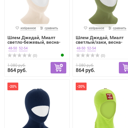
избранное
сравнить
избранное
сравнить
Шлем Джедай, Миалт
Шлем Джедай, Миалт
светло-бежевый, весна-
светлый/хаки, весна-
осень
осень
48-50
52-54
48-50
52-54
(0)
(0)
1 080 руб.
1 080 руб.
864 руб.
864 руб.
-20%
-20%