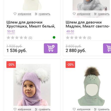
избранное
сравнить
избранное
сравнить
Шлем для девочки
Шлем для девочки
Хрустяшка, Миалт белый,
Мадлен, Миалт светло-
ве...
серый...
50-52
48-50
(0)
(0)
1 920 руб.
3 600 руб.
1 536 руб.
2 880 руб.
-20%
-20%
избранное
сравнить
избранное
сравнить