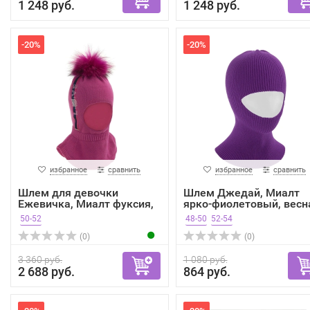
1 248 руб.
1 248 руб.
-20%
-20%
избранное
сравнить
избранное
сравнить
Шлем для девочки
Шлем Джедай, Миалт
Ежевичка, Миалт фуксия,
ярко-фиолетовый, весн
зима
о...
50-52
48-50
52-54
(0)
(0)
3 360 руб.
1 080 руб.
2 688 руб.
864 руб.