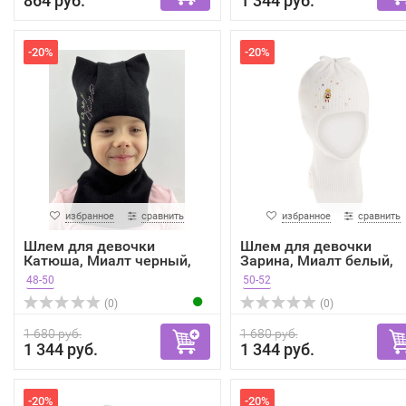
864 руб.
1 344 руб.
-20%
-20%
избранное
сравнить
избранное
сравнить
Шлем для девочки
Шлем для девочки
Катюша, Миалт черный,
Зарина, Миалт белый,
весн...
весна...
48-50
50-52
(0)
(0)
1 680 руб.
1 680 руб.
1 344 руб.
1 344 руб.
-20%
-20%