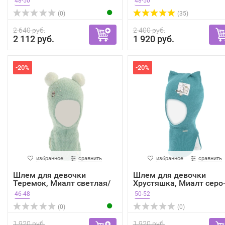
48-50
48-50
(0)
(35)
2 640 руб.
2 400 руб.
2 112 руб.
1 920 руб.
-20%
-20%
избранное
сравнить
избранное
сравнить
Шлем для девочки
Шлем для девочки
Теремок, Миалт светлая/
Хрустяшка, Миалт серо
олива
голу...
46-48
50-52
(0)
(0)
1 920 руб.
1 920 руб.