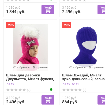
1 680 руб.
3 120 руб.
1 344 руб.
2 496 руб.
-20%
-20%
избранное
сравнить
избранное
сравнить
Шлем для девочки
Шлем Джедай, Миалт
Джульетта, Миалт фуксия,
ярко-джинсовый, весна
зима
осень
48-50
48-50
52-54
(0)
(0)
3 120 руб.
1 080 руб.
2 496 руб.
864 руб.