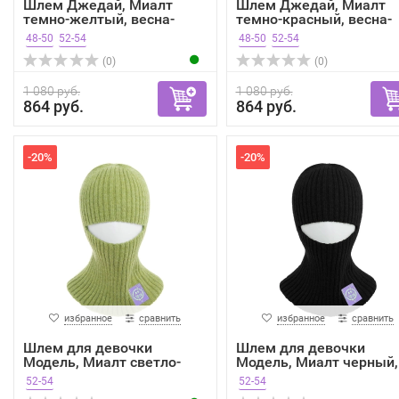
Шлем Джедай, Миалт
Шлем Джедай, Миалт
темно-желтый, весна-
темно-красный, весна-
осень
осень
48-50
52-54
48-50
52-54
(0)
(0)
1 080 руб.
1 080 руб.
864 руб.
864 руб.
-20%
-20%
избранное
сравнить
избранное
сравнить
Шлем для девочки
Шлем для девочки
Модель, Миалт светло-
Модель, Миалт черный,
зелен...
весн...
52-54
52-54