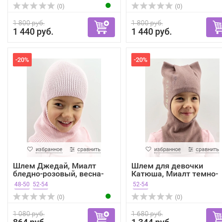
(0)
(0)
1 800 руб.
1 800 руб.
1 440 руб.
1 440 руб.
-20%
-20%
избранное
сравнить
избранное
сравнить
Шлем Джедай, Миалт
Шлем для девочки
бледно-розовый, весна-
Катюша, Миалт темно-
осень
бежевы...
48-50
52-54
52-54
(0)
(0)
1 080 руб.
1 680 руб.