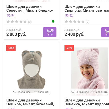
Шлем для девочки
Шлем для девочки
Селестия, Миалт бледно-
Сюрприз, Миалт светла
сир...
оли...
52-54
50-52
(0)
(0)
3 600 руб.
3 000 руб.
2 880 руб.
2 400 руб.
-20%
-20%
избранное
сравнить
избранное
сравнить
Шлем для девочки
Шлем для девочки
Чешира, Миалт бежевый,
Сонечка, Миалт пудров
зима
зима