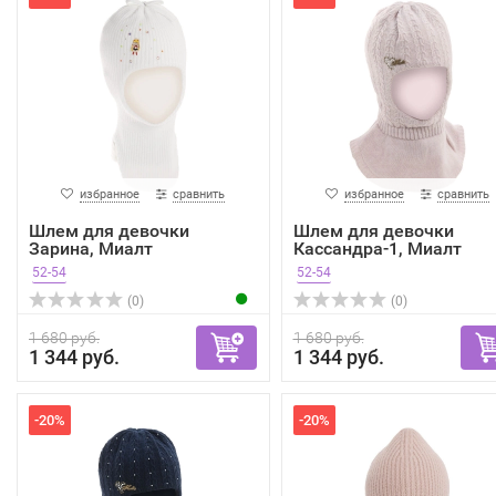
избранное
сравнить
избранное
сравнить
Шлем для девочки
Шлем для девочки
Зарина, Миалт
Кассандра-1, Миалт
ультрабелый,...
грязно-...
52-54
52-54
(0)
(0)
1 680 руб.
1 680 руб.
1 344 руб.
1 344 руб.
-20%
-20%