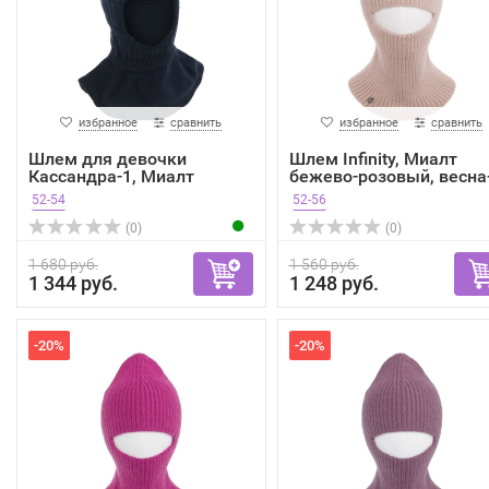
избранное
сравнить
избранное
сравнить
Шлем для девочки
Шлем Infinity, Миалт
Кассандра-1, Миалт
бежево-розовый, весна-.
темно-с...
52-54
52-56
(0)
(0)
1 680 руб.
1 560 руб.
1 344 руб.
1 248 руб.
-20%
-20%