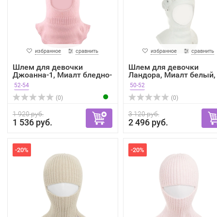
избранное
сравнить
избранное
сравнить
Шлем для девочки
Шлем для девочки
Джоанна-1, Миалт бледно-
Ландора, Миалт белый,
ро...
зима
52-54
50-52
(0)
(0)
1 920 руб.
3 120 руб.
1 536 руб.
2 496 руб.
-20%
-20%