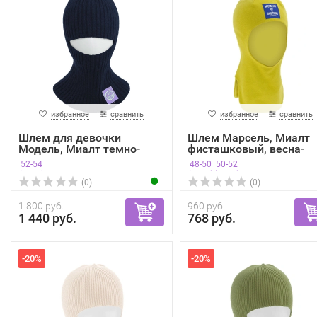
избранное
сравнить
избранное
сравнить
Шлем для девочки
Шлем Марсель, Миалт
Модель, Миалт темно-
фисташковый, весна-
синий,...
осень
52-54
48-50
50-52
(0)
(0)
1 800 руб.
960 руб.
1 440 руб.
768 руб.
-20%
-20%