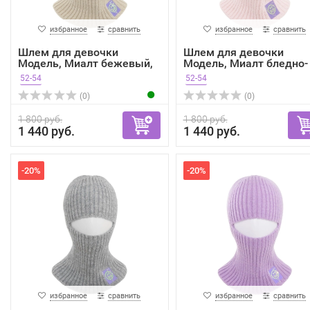
избранное
сравнить
избранное
сравнить
Шлем для девочки
Шлем для девочки
Модель, Миалт бежевый,
Модель, Миалт бледно-
вес...
розов...
52-54
52-54
(0)
(0)
1 800 руб.
1 800 руб.
1 440 руб.
1 440 руб.
-20%
-20%
избранное
сравнить
избранное
сравнить