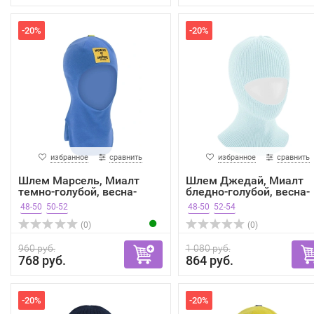
-20%
-20%
избранное
сравнить
избранное
сравнить
Шлем Марсель, Миалт
Шлем Джедай, Миалт
темно-голубой, весна-
бледно-голубой, весна-
осень
осень
48-50
50-52
48-50
52-54
(0)
(0)
960 руб.
1 080 руб.
768 руб.
864 руб.
-20%
-20%