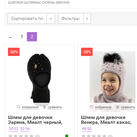
шапки-шлемы осень-весна
Сортировать по:
Фильтры
←
1
2
-20%
-20%
избранное
сравнить
избранное
сравнить
Шлем для девочки
Шлем для девочки
Зарина, Миалт черный,
Венера, Миалт какао,
весн...
зима
50-52
52-54
48-50
(0)
(0)