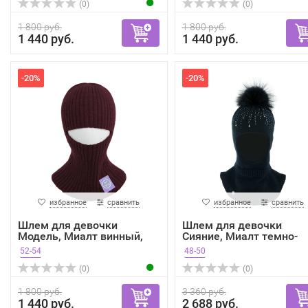
(0)
(0)
1 800 руб.
1 800 руб.
1 440 руб.
1 440 руб.
-20%
-20%
избранное
сравнить
избранное
сравнить
Шлем для девочки
Шлем для девочки
Модель, Миалт винный,
Сияние, Миалт темно-
весн...
синий,...
52-54
48-50
(0)
(0)
1 800 руб.
3 360 руб.
1 440 руб.
2 688 руб.