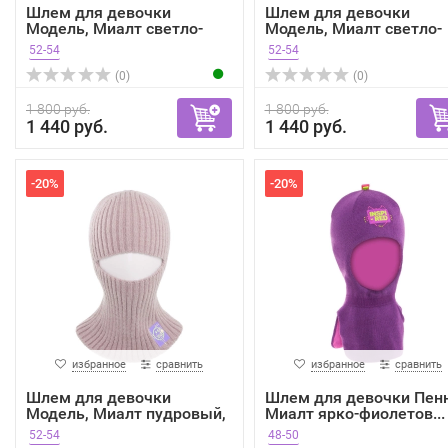
Шлем для девочки
Шлем для девочки
Модель, Миалт светло-
Модель, Миалт светло-
серый...
сирен...
52-54
52-54
(0)
(0)
1 800 руб.
1 800 руб.
1 440 руб.
1 440 руб.
-20%
-20%
избранное
сравнить
избранное
сравнить
Шлем для девочки
Шлем для девочки Пенн
Модель, Миалт пудровый,
Миалт ярко-фиолетов...
ве...
52-54
48-50