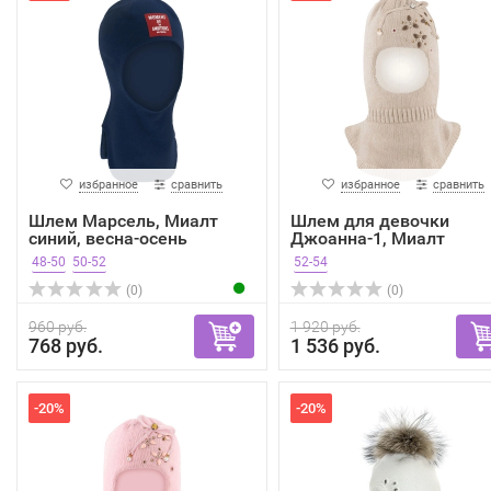
избранное
сравнить
избранное
сравнить
Шлем Марсель, Миалт
Шлем для девочки
синий, весна-осень
Джоанна-1, Миалт
бежевый, ...
48-50
50-52
52-54
(0)
(0)
960 руб.
1 920 руб.
768 руб.
1 536 руб.
-20%
-20%