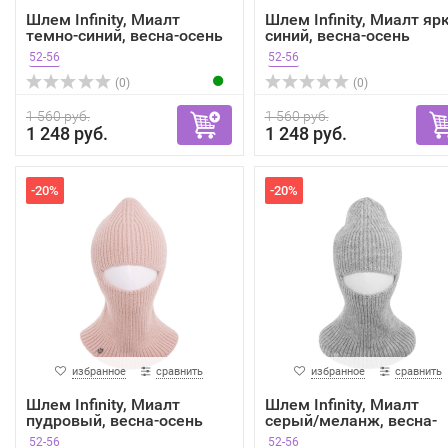
Шлем Infinity, Миалт
Шлем Infinity, Миалт яр
темно-синий, весна-осень
синий, весна-осень
52-56
52-56
(0)
(0)
1 560 руб.
1 560 руб.
1 248 руб.
1 248 руб.
-20%
-20%
избранное
сравнить
избранное
сравнить
Шлем Infinity, Миалт
Шлем Infinity, Миалт
пудровый, весна-осень
серый/меланж, весна-
осень
52-56
52-56