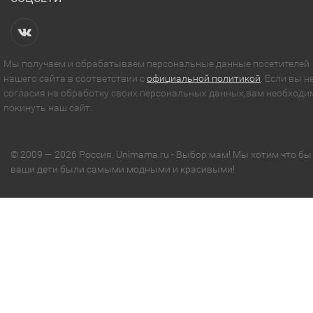
Мы получаем и обрабатываем персональные данные посетителей
нашего сайта в соответствии с
официальной политикой
. Если вы н
согласия на обработку своих персональных данных,вам необходи
покинуть наш сайт.
© 2009 — 2026 Россия. Unimama.ru - Выбор мам! Мы хотим что бы
ваши дети были самыми модными и красивыми!