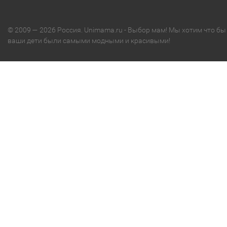
© 2009 — 2026 Россия. Unimama.ru - Выбор мам! Мы хотим что бы
ваши дети были самыми модными и красивыми!