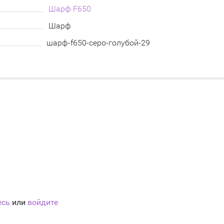
Шарф F650
Шарф
шарф-f650-серо-голубой-29
есь
или
войдите