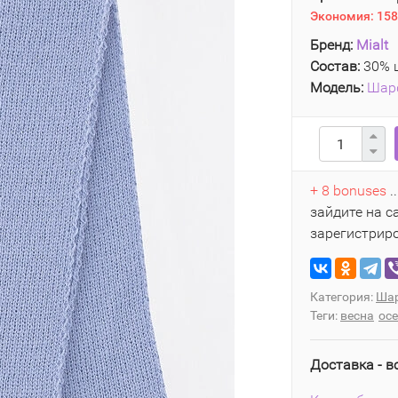
Экономия:
158
Бренд:
Mialt
Состав:
30% ш
Модель:
Шар
+ 8 bonuses
.
зайдите на с
зарегистрир
Категория:
Ша
Теги:
весна
ос
Доставка - в