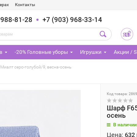
ерах
Контакты
 988-81-28
+7 (903) 968-33-14
в
-20% Головные уборы
Игрушки
Акции / S
Миалт серо-голубой/9, весна-осень
Код товара: 286
Шарф F65
осень
В наличии
Цена:
632 