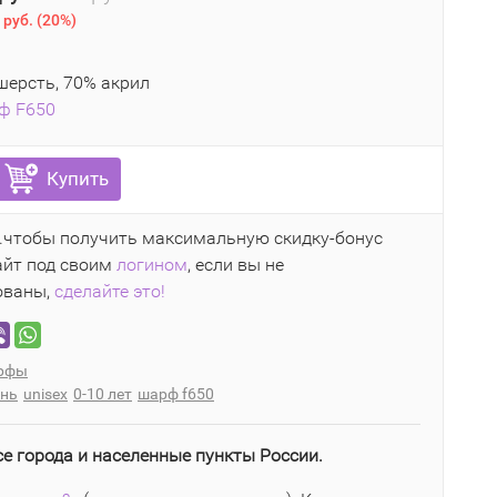
 руб.
(
20%
)
ерсть, 70% акрил
ф F650
Купить
..чтобы получить максимальную скидку-бонус
айт под своим
логином
, если вы не
ованы,
сделайте это!
рфы
ень
unisex
0-10 лет
шарф f650
се города и населенные пункты России.