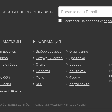
новости нашего магазина
Я согласен на обработку
перс
Т—МАГАЗИН
ИНФОРМАЦИЯ
я девочек
Выбор размера
О магазине
чиков
Сотрудничество
Доставка
вные уборы
Статьи
Возврат
М
п
Новости
Контакты
п
le -50%
Фото
Форум
п
и носки
RSS
Карта сайта
да для школы
что бы ваши дети были самыми модными и красивыми!