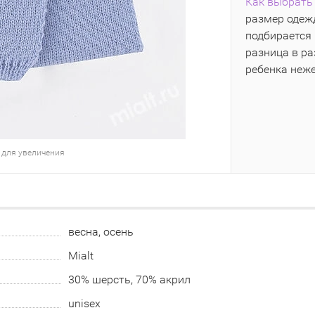
Как выбрать 
размер одежд
подбирается 
разница в р
ребенка неж
 для увеличения
весна, осень
Mialt
30% шерсть, 70% акрил
unisex