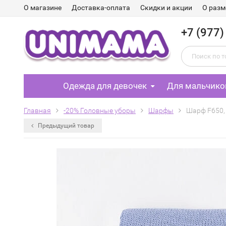
О магазине
Доставка-оплата
Скидки и акции
О разм
+7 (977)
Одежда для девочек
Для мальчико
Главная
-20% Головные уборы
Шарфы
Шарф F650, 
Предыдущий товар