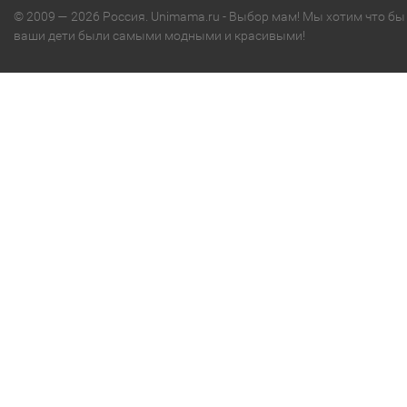
© 2009 — 2026 Россия. Unimama.ru - Выбор мам! Мы хотим что бы
ваши дети были самыми модными и красивыми!