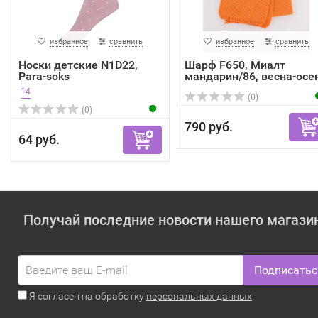
избранное
сравнить
избранное
сравнить
Носки детские N1D22,
Шарф F650, Миалт
Para-soks
мандарин/86, весна-осе
14
(0)
(0)
790 руб.
64 руб.
Получай последние новости нашего магази
Подписатьс
Я согласен на обработку
персональных данных