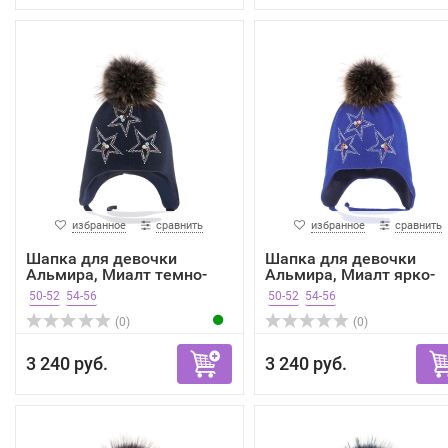
избранное
сравнить
избранное
сравнить
Шапка для девочки
Шапка для девочки
Альмира, Миалт темно-
Альмира, Миалт ярко-
сини...
синий...
50-52
54-56
50-52
54-56
(0)
(0)
3 240 руб.
3 240 руб.