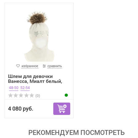
избранное
сравнить
Шлем для девочки
Ванесса, Миалт белый,
зима
48-50
52-54
(0)
4 080 руб.
РЕКОМЕНДУЕМ ПОСМОТРЕТЬ