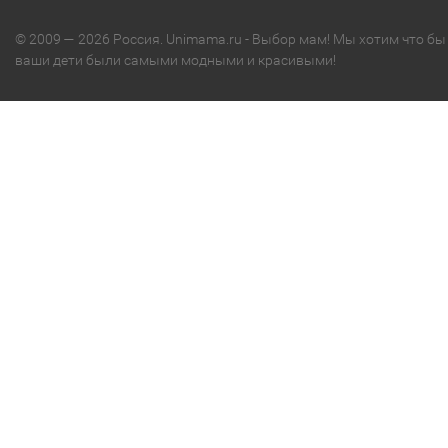
© 2009 — 2026 Россия. Unimama.ru - Выбор мам! Мы хотим что бы
ваши дети были самыми модными и красивыми!