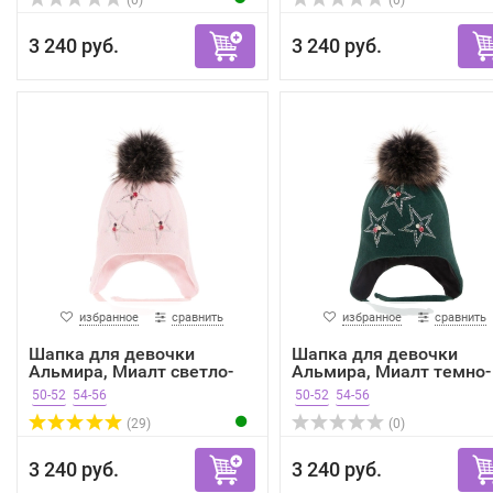
(0)
(0)
3 240 руб.
3 240 руб.
избранное
сравнить
избранное
сравнить
Шапка для девочки
Шапка для девочки
Альмира, Миалт светло-
Альмира, Миалт темно-
роз...
зеле...
50-52
54-56
50-52
54-56
(29)
(0)
3 240 руб.
3 240 руб.