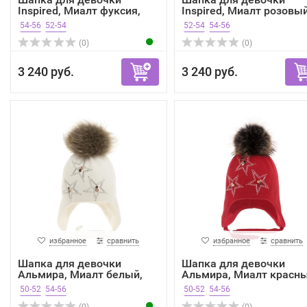
Inspired, Миалт фуксия,
Inspired, Миалт розовый,
зима
54-56
52-54
52-54
54-56
(0)
(0)
3 240 руб.
3 240 руб.
избранное
сравнить
избранное
сравнить
Шапка для девочки
Шапка для девочки
Альмира, Миалт белый,
Альмира, Миалт красны
зима
зима
50-52
54-56
50-52
54-56