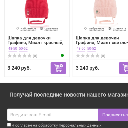
избранное
сравнить
избранное
сравнить
Шапка для девочки
Шапка для девочки
Графиня, Миалт красный,
Графиня, Миалт светло-
зима
роз...
48-50
50-52
48-50
50-52
(0)
(0)
3 240 руб.
3 240 руб.
Получай последние новости нашего магази
Подписатьс
Я согласен на обработку
персональных данных