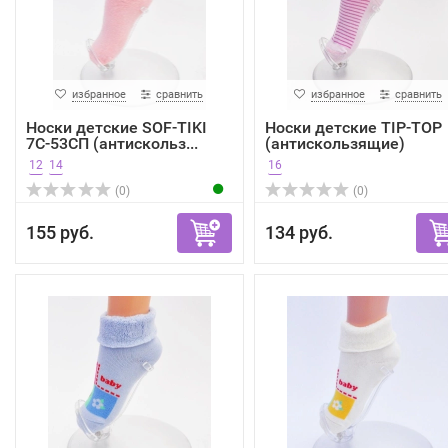
избранное
сравнить
избранное
сравнить
Носки детские SOF-TIKI
Носки детские TIP-TOP
7С-53СП (антискольз...
(антискользящие)
7С-54СП
12
14
16
(0)
(0)
155 руб.
134 руб.