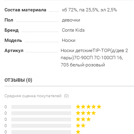
Состав материала
хб 72%, па 25,5%, эл 2,5%
Пол
девочки
Бренд
Conte Kids
Модель
Носки
Артикул
Носки детскиеTIP-TOP(д/дев 2
пары)7С-90СП 7С-100СП 16,
705 белый-розовый
ОТЗЫВЫ (
0
)
Средняя оценка покупателей: (0)
0
0
0
0
0