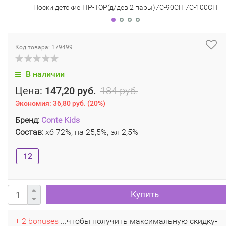
Носки детские TIP-TOP(д/дев 2 пары)7С-90СП 7С-100СП
Код товара: 179499
В наличии
Цена:
147,20 руб.
184 руб.
Экономия:
36,80 руб.
(
20%
)
Бренд:
Conte Kids
Состав:
хб 72%, па 25,5%, эл 2,5%
12
Купить
+ 2 bonuses
...чтобы получить максимальную скидку-