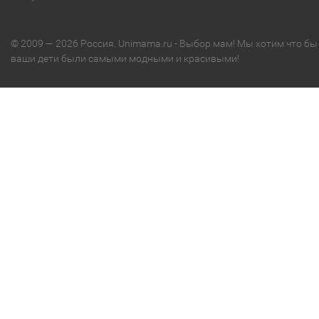
© 2009 — 2026 Россия. Unimama.ru - Выбор мам! Мы хотим что бы
ваши дети были самыми модными и красивыми!