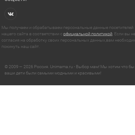
Мы получаем и обрабатываем персональные данные посетителей
нашего сайта в соответствии с
официальной политикой
. Если вы н
согласия на обработку своих персональных данных,вам необходи
покинуть наш сайт.
© 2009 — 2026 Россия. Unimama.ru - Выбор мам! Мы хотим что бы
ваши дети были самыми модными и красивыми!