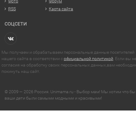
Фото
Форум
RSS
Карта сайта
СОЦСЕТИ
Мы получаем и обрабатываем персональные данные посетителей
нашего сайта в соответствии с
официальной политикой
. Если вы н
согласия на обработку своих персональных данных,вам необходи
покинуть наш сайт.
© 2009 — 2026 Россия. Unimama.ru - Выбор мам! Мы хотим что бы
ваши дети были самыми модными и красивыми!