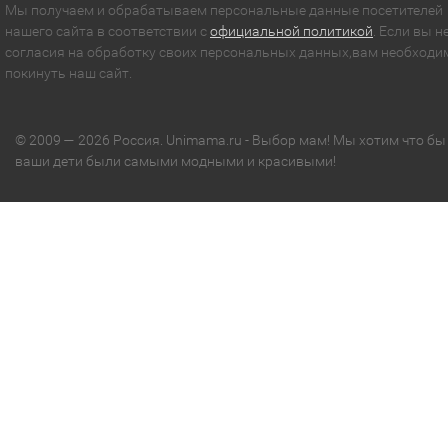
Мы получаем и обрабатываем персональные данные посетителей
нашего сайта в соответствии с
официальной политикой
. Если вы н
согласия на обработку своих персональных данных,вам необходи
покинуть наш сайт.
© 2009 — 2026 Россия. Unimama.ru - Выбор мам! Мы хотим что бы
ваши дети были самыми модными и красивыми!